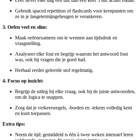
Leer liever elke dag een uur dan één keer 5 uur achter elkaar.
Gebruik spaced repetition of flashcards voor kernpunten om
ze in je langetermijngeheugen te verankeren.
3. Oefen veel en slim:
Maak oefenexamens om te wennen aan tijdsdruk en
vraagstelling.
Analyseer elke fout en begrijp waarom het antwoord fout
was, ook bij vragen die je goed had.
Herhaal eerder geleerde stof regelmatig.
4. Focus op inzicht:
Begrijp de uitleg bij elke vraag, ook bij de juiste antwoorden,
om de logica te snappen.
Zorg dat je verkeersregels, -borden en -tekens volledig kent
en kunt toepassen.
Extra tips:
Neem de tijd; gemiddeld is één à twee weken intensief leren