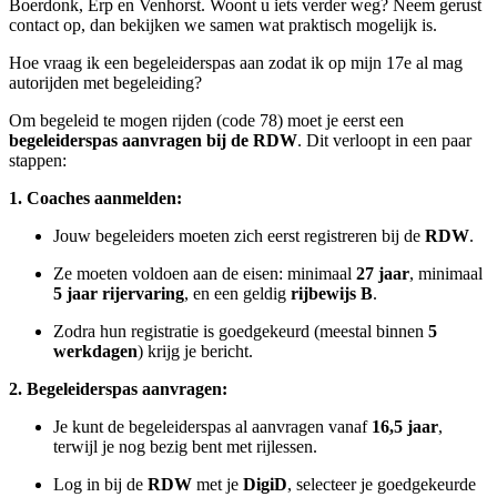
Boerdonk, Erp en Venhorst. Woont u iets verder weg? Neem gerust
contact op, dan bekijken we samen wat praktisch mogelijk is.
Hoe vraag ik een begeleiderspas aan zodat ik op mijn 17e al mag
autorijden met begeleiding?
Om begeleid te mogen rijden (code 78) moet je eerst een
begeleiderspas aanvragen bij de RDW
. Dit verloopt in een paar
stappen:
1. Coaches aanmelden:
Jouw begeleiders moeten zich eerst registreren bij de
RDW
.
Ze moeten voldoen aan de eisen: minimaal
27 jaar
, minimaal
5 jaar rijervaring
, en een geldig
rijbewijs B
.
Zodra hun registratie is goedgekeurd (meestal binnen
5
werkdagen
) krijg je bericht.
2. Begeleiderspas aanvragen:
Je kunt de begeleiderspas al aanvragen vanaf
16,5 jaar
,
terwijl je nog bezig bent met rijlessen.
Log in bij de
RDW
met je
DigiD
, selecteer je goedgekeurde