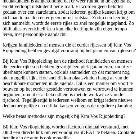
mediakanalen is aangekondigd dat er weer ruimte in de agenda is,
en dit verloopt uitsluitend per e-mail. Er worden geen beloftes
gedaan over een startdatum, zodat iedereen gelijke kansen krijgt om
zich aan te melden en er geen onrust ontstaat. Zodra een leerling
zich aanmeldt, wordt de eerste rijles zo snel mogelijk ingepland. Zo
blijft alles overzichtelijk en kan elke leerling in zijn eigen tempo
leren, met persoonlijke aandacht.
Krijgen familieleden of mensen die al eerder rijlessen bij Kim Vos
Rijopleiding hebben gevolgd voorrang bij het plannen van rijlessen?
Bij Kim Vos Rijopleiding kan de rijschool familieleden en mensen
die eerder rijlessen hebben gevolgd een plek garanderen, zodat ze
überhaupt kunnen starten, ook als aanmelden op dat moment nog
niet mogelijk lijkt. Hoe snel dit kan plaatsvinden hangt af van de
beschikbare momenten in de agenda. Dit is een manier om voort te
bouwen op het eerder gestelde vertrouwen en vertrouwd te kunnen
beginnen, omdat er al bekendheid is met de werkwijze van de
rijschool. Tegelijkertijd is iedereen welkom en krijgt iedere nieuwe
deelnemer gelijke en eerlijke kansen volgens de reguliere planning.
Welke betaalmethodes zijn mogelijk bij Kim Vos Rijopleiding?
Bij Kim Vos rijopleiding worden facturen digitaal verstuurd, met
altijd een directe link om eenvoudig via iDEAL te betalen. Contante
betaling in de auto is ook mogelijk.