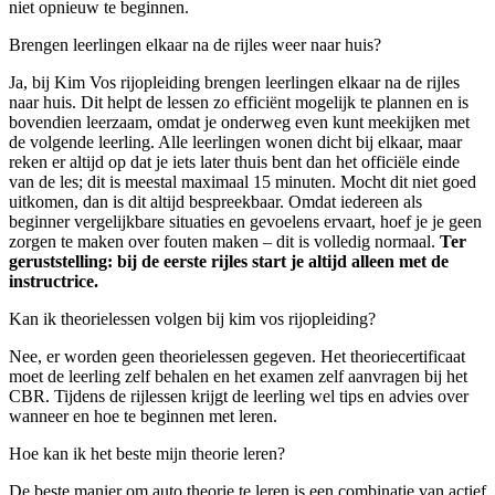
niet opnieuw te beginnen.
Brengen leerlingen elkaar na de rijles weer naar huis?
Ja, bij Kim Vos rijopleiding brengen leerlingen elkaar na de rijles
naar huis. Dit helpt de lessen zo efficiënt mogelijk te plannen en is
bovendien leerzaam, omdat je onderweg even kunt meekijken met
de volgende leerling. Alle leerlingen wonen dicht bij elkaar, maar
reken er altijd op dat je iets later thuis bent dan het officiële einde
van de les; dit is meestal maximaal 15 minuten. Mocht dit niet goed
uitkomen, dan is dit altijd bespreekbaar. Omdat iedereen als
beginner vergelijkbare situaties en gevoelens ervaart, hoef je je geen
zorgen te maken over fouten maken – dit is volledig normaal.
Ter
geruststelling: bij de eerste rijles start je altijd alleen met de
instructrice.
Kan ik theorielessen volgen bij kim vos rijopleiding?
Nee, er worden geen theorielessen gegeven. Het theoriecertificaat
moet de leerling zelf behalen en het examen zelf aanvragen bij het
CBR. Tijdens de rijlessen krijgt de leerling wel tips en advies over
wanneer en hoe te beginnen met leren.
Hoe kan ik het beste mijn theorie leren?
De beste manier om auto theorie te leren is een combinatie van actief