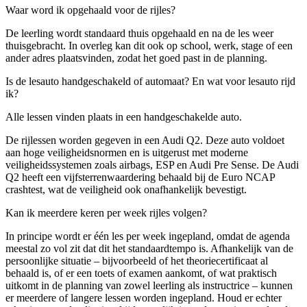
Waar word ik opgehaald voor de rijles?
De leerling wordt standaard thuis opgehaald en na de les weer
thuisgebracht. In overleg kan dit ook op school, werk, stage of een
ander adres plaatsvinden, zodat het goed past in de planning.
Is de lesauto handgeschakeld of automaat? En wat voor lesauto rijd
ik?
Alle lessen vinden plaats in een handgeschakelde auto.
De rijlessen worden gegeven in een Audi Q2. Deze auto voldoet
aan hoge veiligheidsnormen en is uitgerust met moderne
veiligheidssystemen zoals airbags, ESP en Audi Pre Sense. De Audi
Q2 heeft een vijfsterrenwaardering behaald bij de Euro NCAP
crashtest, wat de veiligheid ook onafhankelijk bevestigt.
Kan ik meerdere keren per week rijles volgen?
In principe wordt er één les per week ingepland, omdat de agenda
meestal zo vol zit dat dit het standaardtempo is. Afhankelijk van de
persoonlijke situatie – bijvoorbeeld of het theoriecertificaat al
behaald is, of er een toets of examen aankomt, of wat praktisch
uitkomt in de planning van zowel leerling als instructrice – kunnen
er meerdere of langere lessen worden ingepland. Houd er echter