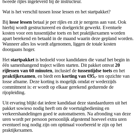
tweede rijles ingeleverd bij de instructeur.
Wat is het verschil tussen losse lessen en het startpakket?
Bij
losse lessen
betaal je per rijles en zit je nergens aan vast. Ook
hierbij wordt gestructureerd en doelgericht gewerkt. Eventuele
kosten voor een tussentijdse toets en het praktijkexamen worden
apart berekend en betaald in de maand waarin deze gepland worden.
Wanneer alles los wordt afgenomen, liggen de totale kosten
doorgaans hoger.
Het
startpakket
is bedoeld voor kandidaten die vanaf het begin in
één samenhangend traject willen starten. Dit pakket omvat
20
rijlessen van 60 minuten
, inclusief de
tussentijdse toets
en het
praktijkexamen
, en biedt een
korting van €95,-
ten opzichte van
losse afname. Deze korting is mogelijk omdat er wederzijds
commitment is: er wordt op elkaar gerekend gedurende de
rijopleiding.
Uit ervaring blijkt dat iedere kandidaat deze standaarduren uit het
pakket sowieso nodig heeft om de voertuigbediening en
verkeershandelingen goed te automatiseren. Na afronding van deze
uren wordt per persoon persoonlijk afgestemd hoeveel extra uren
eventueel nog nodig zijn om optimaal voorbereid te zijn op het
praktijkexamen.