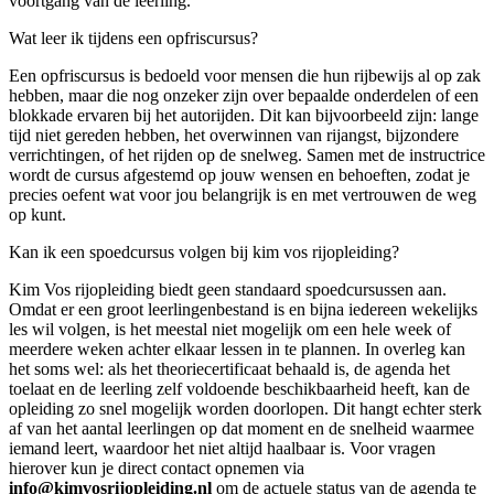
voortgang van de leerling.
Wat leer ik tijdens een opfriscursus?
Een opfriscursus is bedoeld voor mensen die hun rijbewijs al op zak
hebben, maar die nog onzeker zijn over bepaalde onderdelen of een
blokkade ervaren bij het autorijden. Dit kan bijvoorbeeld zijn: lange
tijd niet gereden hebben, het overwinnen van rijangst, bijzondere
verrichtingen, of het rijden op de snelweg. Samen met de instructrice
wordt de cursus afgestemd op jouw wensen en behoeften, zodat je
precies oefent wat voor jou belangrijk is en met vertrouwen de weg
op kunt.
Kan ik een spoedcursus volgen bij kim vos rijopleiding?
Kim Vos rijopleiding biedt geen standaard spoedcursussen aan.
Omdat er een groot leerlingenbestand is en bijna iedereen wekelijks
les wil volgen, is het meestal niet mogelijk om een hele week of
meerdere weken achter elkaar lessen in te plannen. In overleg kan
het soms wel: als het theoriecertificaat behaald is, de agenda het
toelaat en de leerling zelf voldoende beschikbaarheid heeft, kan de
opleiding zo snel mogelijk worden doorlopen. Dit hangt echter sterk
af van het aantal leerlingen op dat moment en de snelheid waarmee
iemand leert, waardoor het niet altijd haalbaar is. Voor vragen
hierover kun je direct contact opnemen via
info@kimvosrijopleiding.nl
om de actuele status van de agenda te