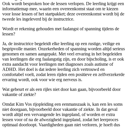
Ook wordt besproken hoe de lessen verlopen. De leerling krijgt een
informatiemap mee, waarin een overeenkomst staat om te kiezen
voor losse lessen of het startpakket; deze overeenkomst wordt bij de
tweede les ingeleverd bij de instructrice.
Wordt er rekening gehouden met faalangst of spanning tijdens de
lessen?
Ja, de instructrice begeleidt elke leerling op een rustige, veilige en
begripvolle manier. Onzekerheden of spanning worden altijd serieus
genomen en samen aangepakt. Met veel ervaring in het begeleiden
van leerlingen die erg faalangstig zijn, en door bijscholing, is er ook
extra aandacht voor leerlingen met diagnoses zoals autisme of
ADHD. Het doel is dat iedere leerling zich vertrouwd en
comfortabel voelt, zodat leren rijden een positieve en zelfverzekerde
ervaring wordt, ook voor wie erg nerveus is.
Wat gebeurt er als een rijles niet door kan gaan, bijvoorbeeld door
vakantie of ziekte?
Omdat Kim Vos rijopleiding een eenmanszaak is, kan een les soms
niet doorgaan, bijvoorbeeld door vakantie of ziekte. In dat geval
wordt altijd een vervangende les ingepland, of worden er extra
lessen voor of na de afwezigheid ingepland, zodat het leerproces
optimaal doorloopt. Vaardigheden gaan niet verloren, je hoeft dus